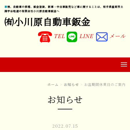
車検、自動車の修理、鈑金塗装、新車・中古車販売など車に関することは、岩手県盛岡市土
淵字谷地道の有限会社小川原自動車鈑金へ
㈲小川原自動車鈑金
TEL
LINE
メール
ホーム
お知らせ
お盆期間休業日のご案内
お知らせ
2022.07.15