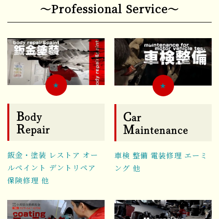
～Professional Service～
★
★
B
C
ody
ar
R
M
epair
aintenance
鈑金・塗装 レストア オー
車検 整備 電装修理 エーミ
ルペイント デントリペア
ング 他
保険修理 他