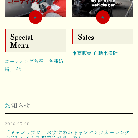
★
★
S
S
pecial
ales
M
enu
車両販売 自動車保険
コーティング各種、各種防
錆、 他
お知らせ
2026.07.08
「キャンラブに『おすすめのキャンピングカーレンタ
ル会社』として掲載されました」