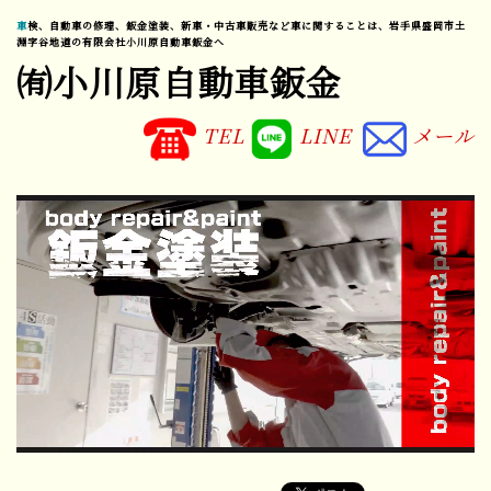
車検、自動車の修理、鈑金塗装、新車・中古車販売など車に関することは、岩手県盛岡市土
淵字谷地道の有限会社小川原自動車鈑金へ
㈲小川原自動車鈑金
TEL
LINE
メール