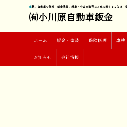
車検、自動車の修理、鈑金塗装、新車・中古車販売など車に関することは、
㈲小川原自動車鈑金
ホーム
鈑金・塗装
保険修理
車検
お知らせ
会社情報