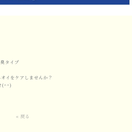
消臭タイプ
ニオイをケアしませんか？
^^)
«
戻る