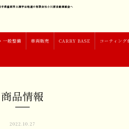
岩手県盛岡市土淵字谷地道の有限会社小川原自動車鈑金へ
・一般整備
車両販売
CARRY BASE
コーティング
商品情報
2022.10.27