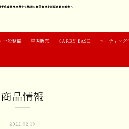
岩手県盛岡市土淵字谷地道の有限会社小川原自動車鈑金へ
・一般整備
車両販売
CARRY BASE
コーティング
商品情報
2022.02.18