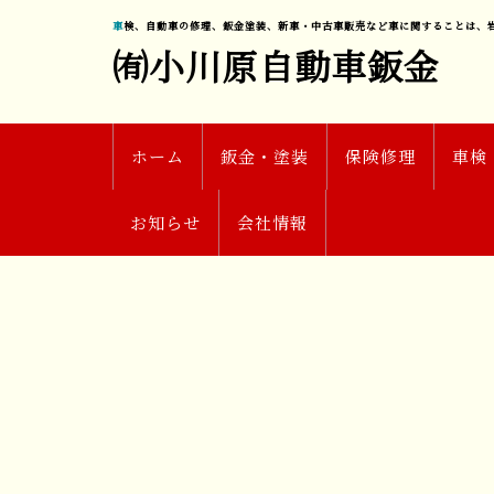
車検、自動車の修理、鈑金塗装、新車・中古車販売など車に関することは、
㈲小川原自動車鈑金
ホーム
鈑金・塗装
保険修理
車検
お知らせ
会社情報